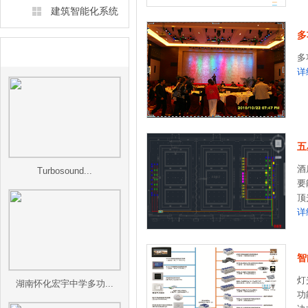
建筑智能化系统
多
工程案例
多
详
五
酒
Turbosound...
要
顶光
详
智
灯
湖南怀化宏宇中学多功...
功