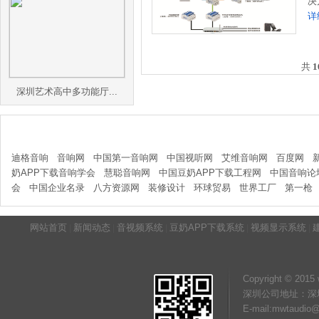
决
详
共
1
深圳艺术高中多功能厅...
友情链接
迪格音响
音响网
中国第一音响网
中国视听网
艾维音响网
百度网
奶APP下载音响学会
慧聪音响网
中国豆奶APP下载工程网
中国音响论
会
中国企业名录
八方资源网
装修设计
环球贸易
世界工厂
第一枪
网站首页
|
新闻动态
|
音视频系统
|
豆奶APP下载系统
|
视频显示系统
|
Copyright © 2015
深圳公司地址
E-mail:mwtaudi