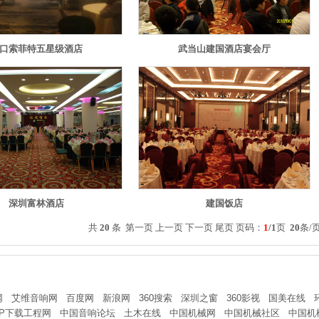
口索菲特五星级酒店
武当山建国酒店宴会厅
深圳富林酒店
建国饭店
共
20
条 第一页 上一页 下一页 尾页 页码：
1
/1
页
20
条/页 
网
艾维音响网
百度网
新浪网
360搜索
深圳之窗
360影视
国美在线
P下载工程网
中国音响论坛
土木在线
中国机械网
中国机械社区
中国机