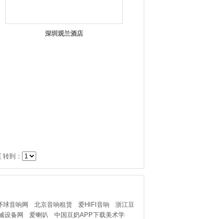
深圳观兰酒店
转到：
环球音响网
北京音响租赁
爱HIFI音响
浙江豆
械设备网
爱喇叭
中国豆奶APP下载美术学